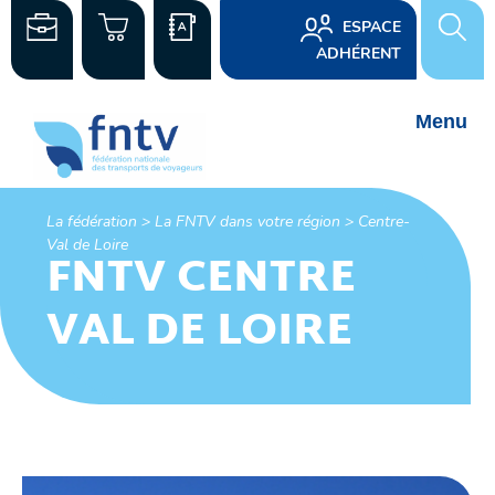
ESPACE
ADHÉRENT
La fédération >
La FNTV dans votre région >
Centre-
Val de Loire
FNTV CENTRE
VAL DE LOIRE