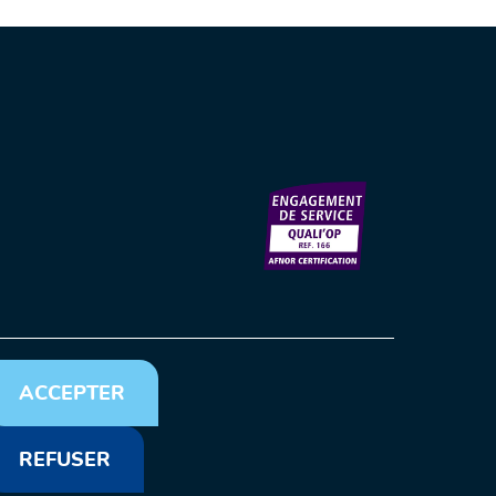
n du site
Crédits
Liens utiles
©FNTV 2023-2026
ACCEPTER
REFUSER