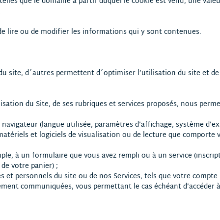
elles que le domaine à partir duquel le cookie est venu, une val
.
e lire ou de modifier les informations qui y sont contenues.
du site, d´autres permettent d´optimiser l’utilisation du site et de
lisation du Site, de ses rubriques et services proposés, nous perme
;
avigateur (langue utilisée, paramètres d’affichage, système d’explo
 matériels et logiciels de visualisation ou de lecture que comporte v
ple, à un formulaire que vous avez rempli ou à un service (inscri
de votre panier) ;
s et personnels du site ou de nos Services, tels que votre compte 
ment communiquées, vous permettant le cas échéant d’accéder à 