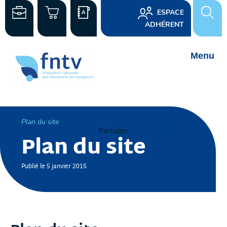
ESPACE
ADHÉRENT
Plan du site
Partager :
Plan du site
Publié le 5 janvier 2015