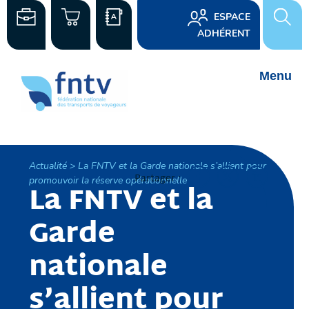
ESPACE
ADHÉRENT
Actualité > La FNTV et la Garde nationale s’allient pour
Partager :
promouvoir la réserve opérationnelle
La FNTV et la
Garde
nationale
s’allient pour