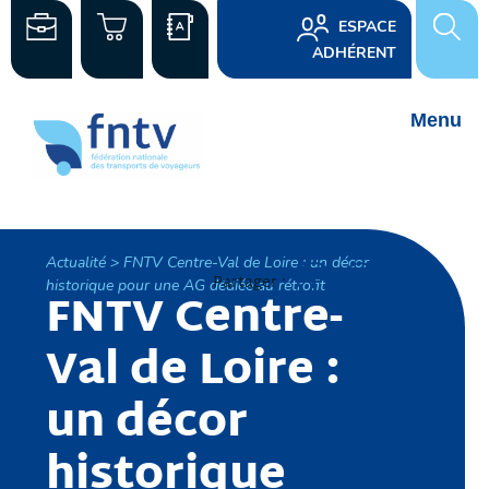
ESPACE
ADHÉRENT
Actualité > FNTV Centre-Val de Loire : un décor
Partager :
historique pour une AG dédiée au rétrofit
FNTV Centre-
Val de Loire :
un décor
historique