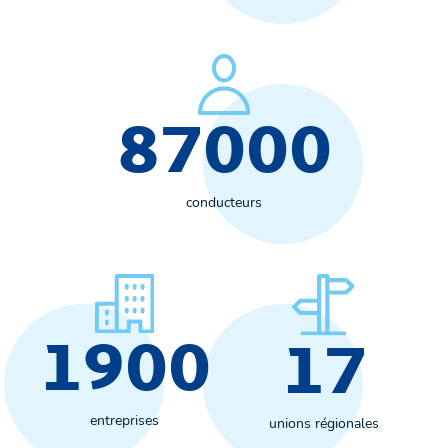
87000
conducteurs
1900
17
entreprises
unions régionales