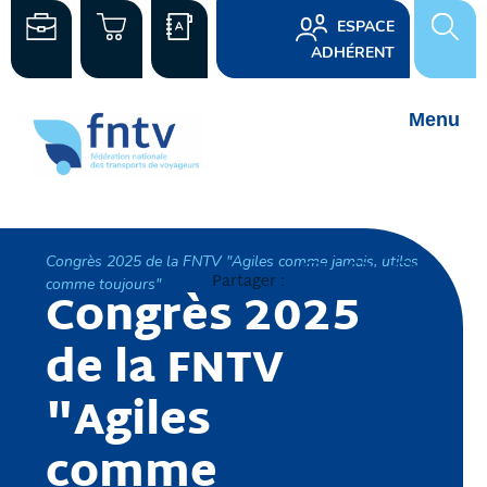
ESPACE
ADHÉRENT
Congrès 2025 de la FNTV "Agiles comme jamais, utiles
Partager :
comme toujours"
Congrès 2025
de la FNTV
"Agiles
comme