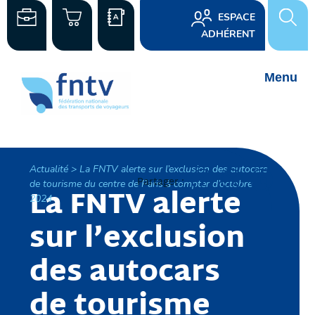
ESPACE
ADHÉRENT
Actualité > La FNTV alerte sur l’exclusion des autocars
Partager :
de tourisme du centre de Paris à compter d’octobre
La FNTV alerte
2024
sur l’exclusion
des autocars
de tourisme